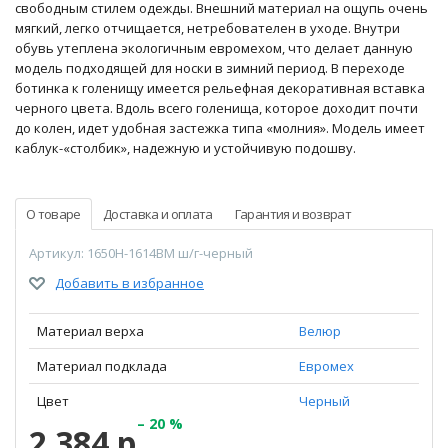
свободным стилем одежды. Внешний материал на ощупь очень
мягкий, легко отчищается, нетребователен в уходе. Внутри
обувь утеплена экологичным евромехом, что делает данную
модель подходящей для носки в зимний период. В переходе
ботинка к голенищу имеется рельефная декоративная вставка
черного цвета. Вдоль всего голенища, которое доходит почти
до колен, идет удобная застежка типа «молния». Модель имеет
каблук-«столбик», надежную и устойчивую подошву.
О товаре
Доставка и оплата
Гарантия и возврат
Артикул: 1650H-1614BM ш/г-черный
Добавить в избранное
Материал верха
Велюр
Материал подклада
Евромех
Цвет
Черный
– 20 %
2 384 р.