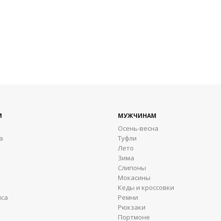
М
МУЖЧИНАМ
Осень-весна
а
Туфли
Лето
Зима
Cлипоны
Мокасины
Кеды и кроссовки
яса
Ремни
Рюкзаки
Портмоне