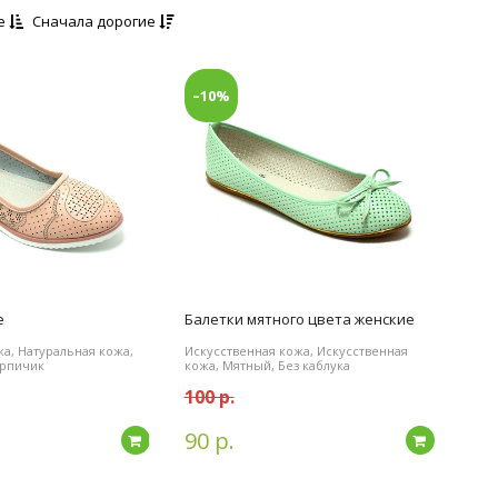
е
Сначала дорогие
–10%
е
Балетки мятного цвета женские
а, Натуральная кожа,
Искусственная кожа, Искусственная
ирпичик
кожа, Мятный, Без каблука
100 р.
90 р.
Подробнее
Подробн