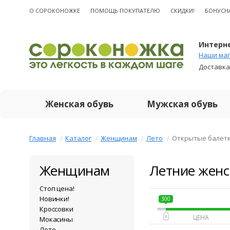
О CОРОКОНОЖКЕ
ПОМОЩЬ ПОКУПАТЕЛЮ
СКИДКИ!
БОНУСН
Интерне
Наши маг
Доставка
Женская обувь
Мужская обувь
Главная
Каталог
Женщинам
Лето
Открытые балет
Женщинам
Летние женс
Стоп цена!
Новинки!
300
Кроссовки
Мокасины
Лето