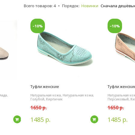
Всего товаров: 4
•
Порядок:
Новинки
Сначала дешёвы
–10%
–10%
Туфли женские
Туфли женски
лада,
Натуральная кожа, Натуральная кожа,
Натуральная кож
Голубой, Кирпичик
Персиковый, К
1650 р.
1650 р.
1485 р.
1485 р.
Подробнее
Подробнее