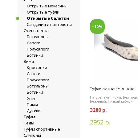
Открытые мокасины
Открытые туфли
Открытые балетки
Сандалии и пантолеты
–10%
Осень-весна
Ботильоны
Сапоги
Полусапоги
Ботинки
Зима
Кроссовки
Сапоги
Полусапоги
Ботильоны
Туфли летние женские
Ботинки
Натуральная кожа, Без подк
Угги
Бежевый, Низкий каблук
Пимы
3280 р.
Дутики
Туфли
2952 р.
Кеды
Туфли спортивные
Слипоны