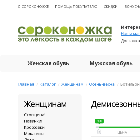
О CОРОКОНОЖКЕ
ПОМОЩЬ ПОКУПАТЕЛЮ
СКИДКИ!
БОНУСН
Интерне
Наши маг
Доставка
Женская обувь
Мужская обувь
Главная
Каталог
Женщинам
Осень-весна
Ботильо
Женщинам
Демисезонн
Стоп цена!
Новинки!
300
Кроссовки
Мокасины
Лето