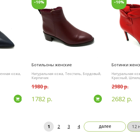
–10%
–10%
Ботильоны женские
Ботинки женс
венная кожа,
Натуральная кожа, Текстиль, Бордовый,
Натуральная кож
Кирпичик
Красный, Шпил
1980 р.
2980 р.
1782 р.
2682 р.
Подробнее
Подробнее
далее
1
2
3
4