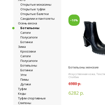
Открытые мокасины
Открытые туфли
Открытые балетки
Сандалии и пантолеты
–10%
Осень-весна
Ботильоны
Сапоги
Полусапоги
Ботинки
Зима
Кроссовки
Сапоги
Полусапоги
Ботильоны
Ботильоны женские
Ботинки
Искусственная кожа, Текст
Угги
Столбик
Пимы
6980 р.
Дутики
Туфли
6282 р.
Кеды
Туфли спортивные
Слипоны