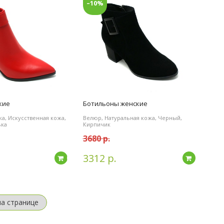
–10%
кие
Ботильоны женские
а, Искусственная кожа,
Велюр, Натуральная кожа, Черный,
ька
Кирпичик
3680 р.
3312 р.
Подробнее
Подробн