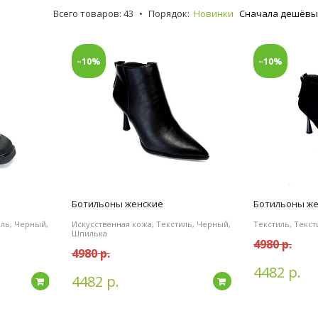
Всего товаров: 43
•
Порядок:
Новинки
Сначала дешёв
–10%
–10%
Ботильоны женские
Ботильоны ж
иль, Черный,
Искусственная кожа, Текстиль, Черный,
Текстиль, Текс
Шпилька
4980 р.
4980 р.
4482 р.
4482 р.
Подробнее
Подробнее