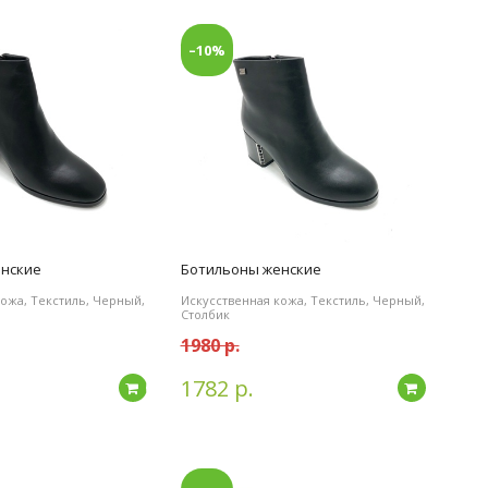
–10%
енские
Ботильоны женские
ожа, Текстиль, Черный,
Искусственная кожа, Текстиль, Черный,
Столбик
1980 р.
1782 р.
Подробнее
Подробн