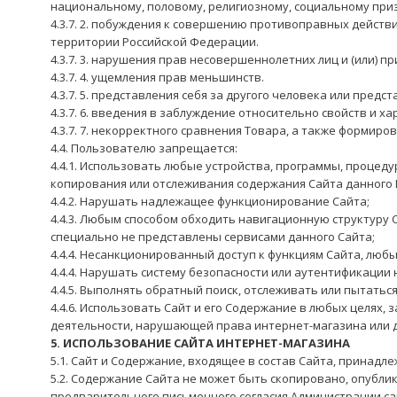
национальному, половому, религиозному, социальному приз
4.3.7. 2. побуждения к совершению противоправных действ
территории Российской Федерации.
4.3.7. 3. нарушения прав несовершеннолетних лиц и (или) 
4.3.7. 4. ущемления прав меньшинств.
4.3.7. 5. представления себя за другого человека или пред
4.3.7. 6. введения в заблуждение относительно свойств и 
4.3.7. 7. некорректного сравнения Товара, а также формир
4.4. Пользователю запрещается:
4.4.1. Использовать любые устройства, программы, процед
копирования или отслеживания содержания Сайта данного 
4.4.2. Нарушать надлежащее функционирование Сайта;
4.4.3. Любым способом обходить навигационную структуру
специально не представлены сервисами данного Сайта;
4.4.4. Несанкционированный доступ к функциям Сайта, любы
4.4.4. Нарушать систему безопасности или аутентификации н
4.4.5. Выполнять обратный поиск, отслеживать или пытать
4.4.6. Использовать Сайт и его Содержание в любых целях
деятельности, нарушающей права интернет-магазина или д
5. ИСПОЛЬЗОВАНИЕ САЙТА ИНТЕРНЕТ-МАГАЗИНА
5.1. Сайт и Содержание, входящее в состав Сайта, принадл
5.2. Содержание Сайта не может быть скопировано, опубли
предварительного письменного согласия Администрации са