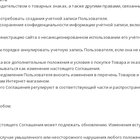
дательством о товарных знаках, а также другими правами, связанн
 потребовать создания учётной записи Пользователя.
 сохранение конфиденциальности информации учётной записи, включ
инистрацию сайта о несанкционированном использовании его учётн
м порядке аннулировать учетную запись Пользователя, если она не
а все дополнительные положения и условия о покупке Товара и оказ
овываться как изменение настоящего Соглашения.
ведомления Пользователя вносить изменения в перечень Товаров и ус
гам Интернет-магазином.
тоящего Соглашения регулируют в соответствующей части и распростр
собом;
настоящего Соглашения может подлежать обновлению. Изменения всту
в случае умышленного или неосторожного нарушения любого положен