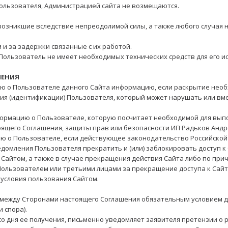
ользователя, Администрацией сайта не возмещаются.
, возникшие вследствие непреодолимой силы, а также любого случа
м и за задержки связанные с их работой.
 Пользователь не имеет необходимых технических средств для его и
ШЕНИЯ
ую о Пользователе данного Сайта информацию, если раскрытие необ
ия (идентификации) Пользователя, который может нарушать или вме
нформацию о Пользователе, которую посчитает необходимой для вы
ящего Соглашения, защиты прав или безопасности ИП
Радьков Анд
ию о Пользователе, если действующее законодательство Российско
едомления Пользователя прекратить и (или) заблокировать доступ 
Сайтом, а также в случае прекращения действия Сайта либо по при
д Пользователем или третьими лицами за прекращение доступа к Са
 условия пользования Сайтом.
ов между Сторонами настоящего Соглашения обязательным условием 
 спора).
 со дня ее получения, письменно уведомляет заявителя претензии о