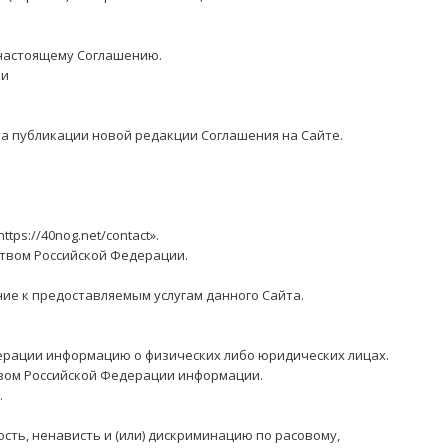
 настоящему Соглашению.
ии
нта публикации новой редакции Соглашения на Сайте.
ps://40nog.net/contact».
ством Российской Федерации.
ие к предоставляемым услугам данного Сайта.
ерации информацию о физических либо юридических лицах.
твом Российской Федерации информации.
.
ость, ненависть и (или) дискриминацию по расовому,