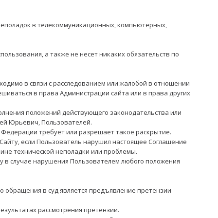
я неполадок в телекоммуникационных, компьютерных,
спользования, а также не несет никаких обязательств по
ходимо в связи с расследованием или жалобой в отношении
шиваться в права Администрации сайта или в права других
полнения положений действующего законодательства или
рей Юрьевич
, Пользователей.
й Федерации требует или разрешает такое раскрытие.
к Сайту, если Пользователь нарушил настоящее Соглашение
чине технической неполадки или проблемы.
йту в случае нарушения Пользователем любого положения
до обращения в суд является предъявление претензии
 результатах рассмотрения претензии.