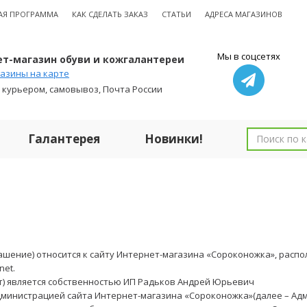
АЯ ПРОГРАММА
КАК СДЕЛАТЬ ЗАКАЗ
СТАТЬИ
АДРЕСА МАГАЗИНОВ
Мы в соцсетях
т-магазин обуви и кожгалантереи
азины на карте
 курьером, самовывоз, Почта России
Галантерея
Новинки!
шение) относится к сайту Интернет-магазина «Сороконожка», располо
net.
йт) является собственностью ИП
Радьков Андрей Юрьевич
дминистрацией сайта Интернет-магазина «Сороконожка»(далее – Адм