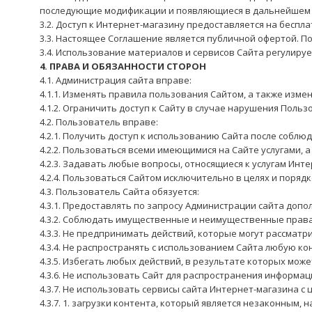
последующие модификации и появляющиеся в дальнейшем д
3.2. Доступ к Интернет-магазину предоставляется на беспла
3.3. Настоящее Соглашение является публичной офертой. П
3.4. Использование материалов и сервисов Сайта регулир
4. ПРАВА И ОБЯЗАННОСТИ СТОРОН
4.1. Администрация сайта вправе:
4.1.1. Изменять правила пользования Сайтом, а также изм
4.1.2. Ограничить доступ к Сайту в случае нарушения Поль
4.2. Пользователь вправе:
4.2.1. Получить доступ к использованию Сайта после соблю
4.2.2. Пользоваться всеми имеющимися на Сайте услугами,
4.2.3. Задавать любые вопросы, относящиеся к услугам Инте
4.2.4. Пользоваться Сайтом исключительно в целях и пор
4.3. Пользователь Сайта обязуется:
4.3.1. Предоставлять по запросу Администрации сайта до
4.3.2. Соблюдать имущественные и неимущественные права
4.3.3. Не предпринимать действий, которые могут рассмат
4.3.4. Не распространять с использованием Сайта любую 
4.3.5. Избегать любых действий, в результате которых м
4.3.6. Не использовать Сайт для распространения информац
4.3.7. Не использовать сервисы сайта Интернет-магазина с 
4.3.7. 1. загрузки контента, который является незаконным,