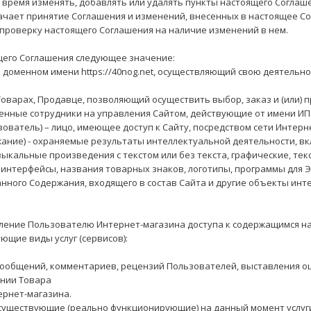
ое время изменять, добавлять или удалять пункты настоящего Согла
ачает принятие Соглашения и изменений, внесенных в настоящее С
 проверку настоящего Соглашения на наличие изменений в нем.
щего Соглашения следующее значение:
 доменном имени https://40nog.net, осуществляющий свою деятельн
Товарах, Продавце, позволяющий осуществить выбор, заказ и (или) 
ченные сотрудники на управления Сайтом, действующие от имени ИП
ьзователь) – лицо, имеющее доступ к Сайту, посредством сети Интер
ржание) - охраняемые результаты интеллектуальной деятельности, в
зыкальные произведения с текстом или без текста, графические, те
нтерфейсы, названия товарных знаков, логотипы, программы для ЭВМ
нного Содержания, входящего в состав Сайта и другие объекты инте
вление Пользователю Интернет-магазина доступа к содержащимся на
ющие виды услуг (сервисов):
общений, комментариев, рецензий Пользователей, выставления оц
ении Товара
ернет-магазина.
 существующие (реально функционирующие) на данный момент услуги