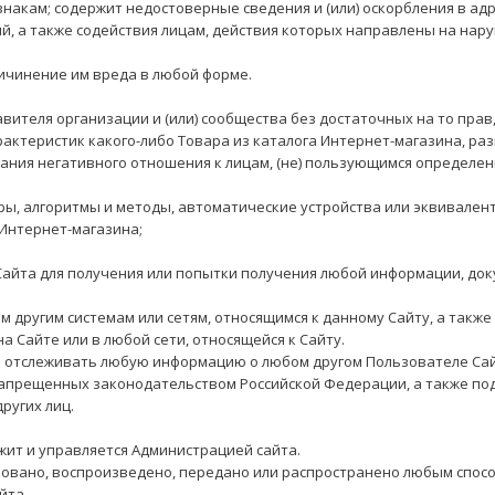
накам; содержит недостоверные сведения и (или) оскорбления в адре
ий, а также содействия лицам, действия которых направлены на на
причинение им вреда в любой форме.
ставителя организации и (или) сообщества без достаточных на то пра
характеристик какого-либо Товара из каталога Интернет-магазина, ра
ования негативного отношения к лицам, (не) пользующимся определе
уры, алгоритмы и методы, автоматические устройства или эквивален
Интернет-магазина;
 Сайта для получения или попытки получения любой информации, до
м другим системам или сетям, относящимся к данному Сайту, а также
а Сайте или в любой сети, относящейся к Сайту.
ся отслеживать любую информацию о любом другом Пользователе Сай
, запрещенных законодательством Российской Федерации, а также по
ругих лиц.
ежит и управляется Администрацией сайта.
ковано, воспроизведено, передано или распространено любым спосо
йта.