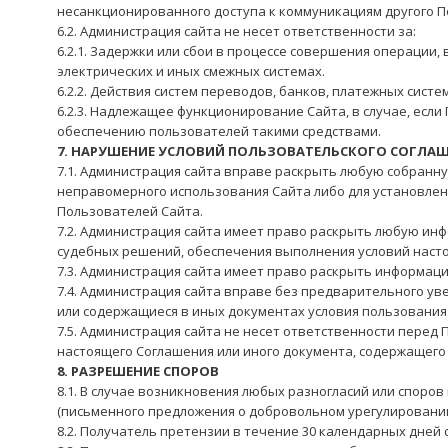
несанкционированного доступа к коммуникациям другого П
6.2. Администрация сайта не несет ответственности за:
6.2.1. Задержки или сбои в процессе совершения операции
электрических и иных смежных системах.
6.2.2. Действия систем переводов, банков, платежных систе
6.2.3. Надлежащее функционирование Сайта, в случае, если
обеспечению пользователей такими средствами.
7. НАРУШЕНИЕ УСЛОВИЙ ПОЛЬЗОВАТЕЛЬСКОГО СОГЛА
7.1. Администрация сайта вправе раскрыть любую собранн
неправомерного использования Сайта либо для установлен
Пользователей Сайта.
7.2. Администрация сайта имеет право раскрыть любую и
судебных решений, обеспечения выполнения условий насто
7.3. Администрация сайта имеет право раскрыть информац
7.4. Администрация сайта вправе без предварительного ув
или содержащиеся в иных документах условия пользования 
7.5. Администрация сайта не несет ответственности пере
настоящего Соглашения или иного документа, содержащего
8. РАЗРЕШЕНИЕ СПОРОВ
8.1. В случае возникновения любых разногласий или спор
(письменного предложения о добровольном урегулировании
8.2. Получатель претензии в течение 30 календарных дней