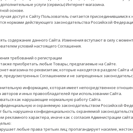
ополнительные услуги (сервисы) Интернет-магазина.
тной основе.
олучая доступ к Сайту Пользователь считается присоединившимся к
уется нормами действующего законодательства Российской Федерац
енять содержание данного Сайта. Изменения вступают в силу с моме
зователем условий настоящего Соглашения.
дения требований о регистрации
 а также приобретать любые Товары, предлагаемые на Сайте.
рнет-магазина по реквизитам, которые находятся в разделе Сайта «htt
ядке, предусмотренных Соглашением и не запрещенных законодатель
полнительную информацию, которая имеет непосредственное отношен
 авторов и иных правообладателей при использовании Сайта.
риваться как нарушающие нормальную работу Сайта.
конфиденциальную и охраняемую законодательством Российской Фед
ожет быть нарушена конфиденциальность охраняемой законодательс
ии рекламного характера, иначе как с согласия Администрации сайта
целью:
 нарушает любые права третьих лиц; пропагандирует насилие, жесток