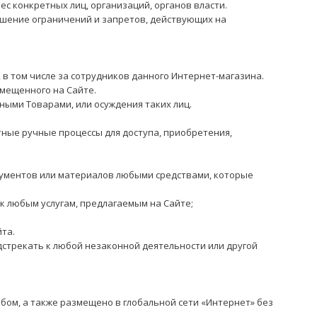
с конкретных лиц, организаций, органов власти.
рушение ограничений и запретов, действующих на
в, в том числе за сотрудников данного Интернет-магазина.
змещенного на Сайте.
нными Товарами, или осуждения таких лиц.
тные ручные процессы для доступа, приобретения,
кументов или материалов любыми средствами, которые
 к любым услугам, предлагаемым на Сайте;
та.
дстрекать к любой незаконной деятельности или другой
бом, а также размещено в глобальной сети «Интернет» без