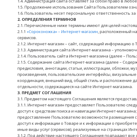
1.4. Администрация сайта оставляет за собой право в люб
1.5. Продолжение использования Сайта Пользователем озн
1.6. Пользователь несет персональную ответственность за
2. ОПРЕДЕЛЕНИЯ ТЕРМИНОВ
2.1. Перечисленные ниже термины имеют для целей настоя
2.1.1
«Сороконожка» – Интернет-магазин
, расположенный на
сервисов.
2.1.2. Интернет-магазин – сайт, содержащий информацию о 
2.1.3. Администрация сайта Интернет-магазина – уполномо
2.1.4. Пользователь сайта Интернет-магазина (далее – Пол
2.1.5. Содержание сайта Интернет-магазина (далее – Соде
предисловия, аннотации, статьи, иллюстрации, обложки, му
произведения, пользовательские интерфейсы, визуальные и
координация, внешний вид, общий стиль и расположение да
отдельности, содержащиеся на сайте Интернет-магазина.
3. ПРЕДМЕТ СОГЛАШЕНИЯ
3.1. Предметом настоящего Соглашения является предоста
3.1.1. Интернет-магазин предоставляет Пользователю следу
доступ к средствам поиска и навигации Интернет-магазина;
предоставление Пользователю возможности размещения со
доступ к информации о Товаре и к информации о приобрет
иные виды услуг (сервисов), реализуемые на страницах Инт
3.1.2. Под действие настоящего Соглашения подпадают все