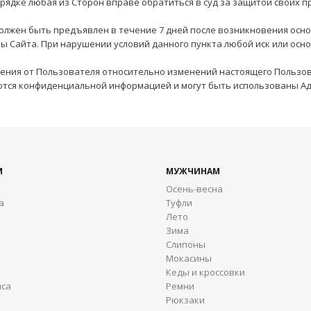
орядке любая из Сторон вправе обратиться в суд за защитой своих
должен быть предъявлен в течение 7 дней после возникновения осно
 Сайта. При нарушении условий данного пункта любой иск или осно
жения от Пользователя относительно изменений настоящего Пользов
яются конфиденциальной информацией и могут быть использованы А
М
МУЖЧИНАМ
Осень-весна
а
Туфли
Лето
Зима
Cлипоны
Мокасины
Кеды и кроссовки
яса
Ремни
Рюкзаки