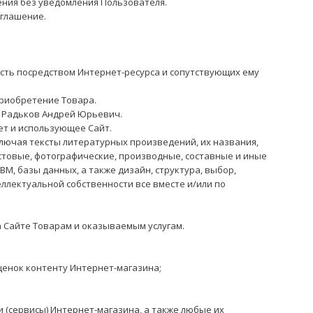
шения без уведомления Пользователя.
оглашение.
ость посредством Интернет-ресурса и сопутствующих ему
приобретение Товара.
Радьков Андрей Юрьевич.
нет и использующее Сайт.
ключая тексты литературных произведений, их названия,
кстовые, фотографические, производные, составные и иные
, базы данных, а также дизайн, структура, выбор,
ллектуальной собственности все вместе и/или по
 Сайте Товарам и оказываемым услугам.
енок контенту Интернет-магазина;
 (сервисы) Интернет-магазина, а также любые их