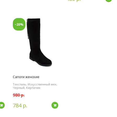
–20%
Сапоги женские
,
Текстиль, Искусственный мех,
Черный, Кирпичик
980 р.
784 р.
Подробнее
Подробнее