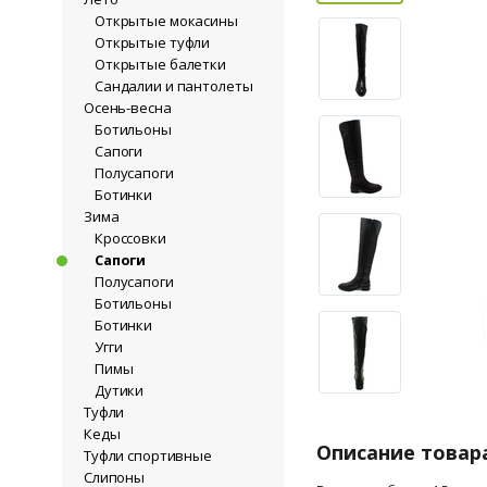
Открытые мокасины
Открытые туфли
Открытые балетки
Сандалии и пантолеты
Осень-весна
Ботильоны
Сапоги
Полусапоги
Ботинки
Зима
Кроссовки
Сапоги
Полусапоги
Ботильоны
Ботинки
Угги
Пимы
Дутики
Туфли
Кеды
Описание товар
Туфли спортивные
Слипоны