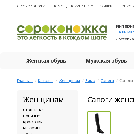
О CОРОКОНОЖКЕ
ПОМОЩЬ ПОКУПАТЕЛЮ
СКИДКИ!
БОНУСН
Интерне
Наши маг
Доставка
Женская обувь
Мужская обувь
Главная
Каталог
Женщинам
Зима
Сапоги
Сапоги
Женщинам
Сапоги женс
Стоп цена!
Новинки!
Кроссовки
Мокасины
Лето