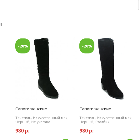
ы
–20%
–20%
Сапоги женские
Сапоги женские
Текстиль, Искусственный мех,
Текстиль, Искусственный мех,
Черный, Не указано
Черный, Столбик
980 р.
980 р.