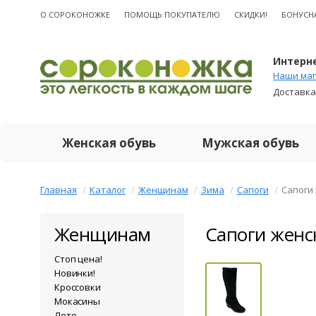
О CОРОКОНОЖКЕ
ПОМОЩЬ ПОКУПАТЕЛЮ
СКИДКИ!
БОНУСН
Интерне
Наши маг
Доставка
Женская обувь
Мужская обувь
Главная
Каталог
Женщинам
Зима
Сапоги
Сапоги
Женщинам
Сапоги женс
Стоп цена!
Новинки!
Кроссовки
Мокасины
Лето