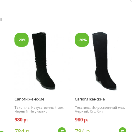
ы
–20%
–20%
Сапоги женские
Сапоги женские
Текстиль, Искусственный мех,
Текстиль, Искусственный мех,
Черный, Не указано
Черный, Столбик
980 р.
980 р.
784 р.
784 р.
Подробнее
По