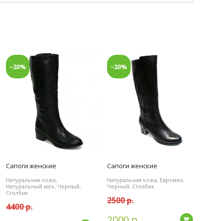
–20%
–20%
Сапоги женские
Сапоги женские
Натуральная кожа,
Натуральная кожа, Евромех,
Натуральный мех, Черный,
Черный, Столбик
Столбик
2500 р.
4400 р.
2000 р.
дробнее
Подробн