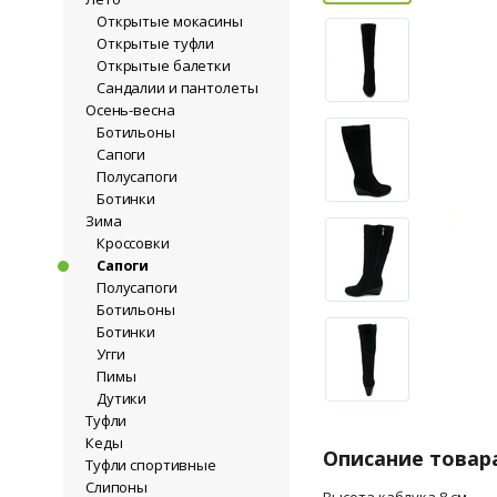
Открытые мокасины
Открытые туфли
Открытые балетки
Сандалии и пантолеты
Осень-весна
Ботильоны
Сапоги
Полусапоги
Ботинки
Зима
Кроссовки
Сапоги
Полусапоги
Ботильоны
Ботинки
Угги
Пимы
Дутики
Туфли
Кеды
Описание товар
Туфли спортивные
Слипоны
Высота каблука 8 см.