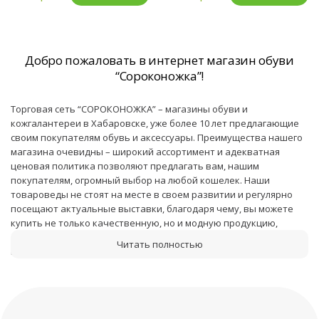
Добро пожаловать в интернет магазин обуви
“Сороконожка”!
Торговая сеть “СОРОКОНОЖКА” – магазины обуви и
кожгалантереи в Хабаровске, уже более 10 лет предлагающие
своим покупателям обувь и аксессуары. Преимущества нашего
магазина очевидны – широкий ассортимент и адекватная
ценовая политика позволяют предлагать вам, нашим
покупателям, огромный выбор на любой кошелек. Наши
товароведы не стоят на месте в своем развитии и регулярно
посещают актуальные выставки, благодаря чему, вы можете
купить не только качественную, но и модную продукцию,
отвечающую всем современным тенденциям. Огромным
плюсом нашей сети являются постоянные скидки и распродажи,
которые, порой, происходят даже в самый разгар сезона!
Помимо обуви, в нашем интернет магазине представлена
кожгалантерея для женского и мужского пола. Материалы, из
которых изготавливается галантерея, обладают высокой