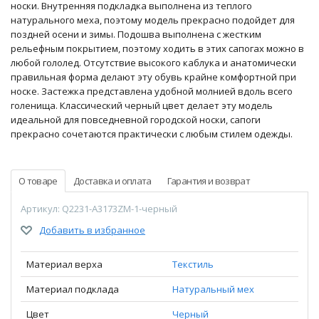
носки. Внутренняя подкладка выполнена из теплого
натурального меха, поэтому модель прекрасно подойдет для
поздней осени и зимы. Подошва выполнена с жестким
рельефным покрытием, поэтому ходить в этих сапогах можно в
любой гололед. Отсутствие высокого каблука и анатомически
правильная форма делают эту обувь крайне комфортной при
носке. Застежка представлена удобной молнией вдоль всего
голенища. Классический черный цвет делает эту модель
идеальной для повседневной городской носки, сапоги
прекрасно сочетаются практически с любым стилем одежды.
О товаре
Доставка и оплата
Гарантия и возврат
Артикул: Q2231-A3173ZM-1-черный
Добавить в избранное
Материал верха
Текстиль
Материал подклада
Натуральный мех
Цвет
Черный