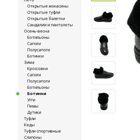
Открытые мокасины
Открытые туфли
Открытые балетки
Сандалии и пантолеты
Осень-весна
Ботильоны
Сапоги
Полусапоги
Ботинки
Зима
Кроссовки
Сапоги
Полусапоги
Ботильоны
Ботинки
Угги
Пимы
Дутики
Туфли
Кеды
Туфли спортивные
Слипоны