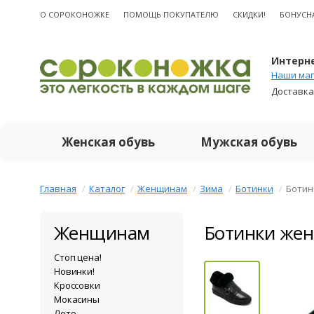
О CОРОКОНОЖКЕ
ПОМОЩЬ ПОКУПАТЕЛЮ
СКИДКИ!
БОНУСН
Интерне
Наши маг
Доставка
Женская обувь
Мужская обувь
Главная
Каталог
Женщинам
Зима
Ботинки
Ботин
Женщинам
Ботинки же
Стоп цена!
Новинки!
Кроссовки
Мокасины
Лето