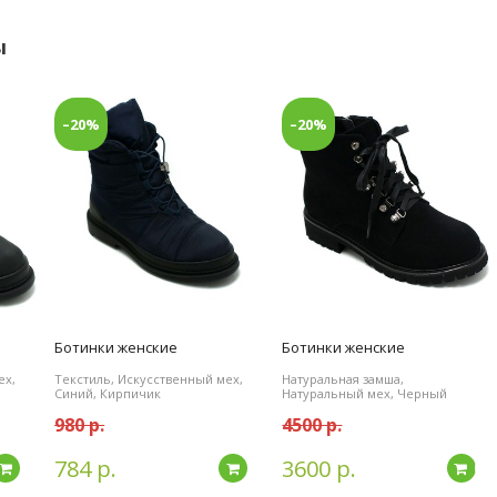
ы
–20%
–20%
Ботинки женские
Ботинки женские
ех,
Текстиль, Искусственный мех,
Натуральная замша,
Синий, Кирпичик
Натуральный мех, Черный
980 р.
4500 р.
784 р.
3600 р.
Подробнее
Подробнее
По