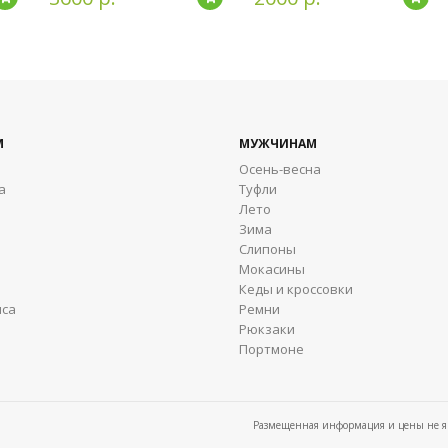
М
МУЖЧИНАМ
Осень-весна
а
Туфли
Лето
Зима
Cлипоны
Мокасины
Кеды и кроссовки
яса
Ремни
Рюкзаки
Портмоне
Размещенная информация и цены не яв