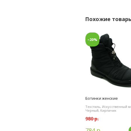
Похожие товар
–20%
Ботинки женские
Текстиль, Искусственный м
Черный, Кирпичик
980 р.
784 р.