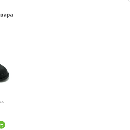
овара
ех,
Подробнее