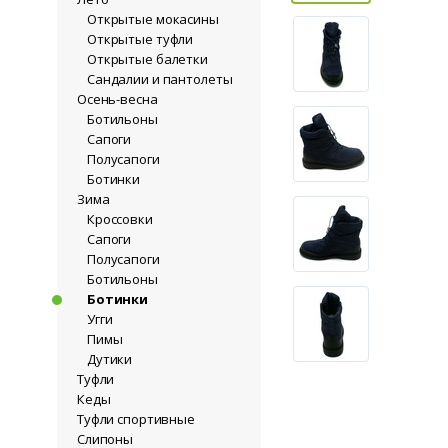
Открытые мокасины
Открытые туфли
Открытые балетки
Сандалии и пантолеты
Осень-весна
Ботильоны
Сапоги
Полусапоги
Ботинки
Зима
Кроссовки
Сапоги
Полусапоги
Ботильоны
Ботинки
Угги
Пимы
Дутики
Туфли
Кеды
Туфли спортивные
Слипоны