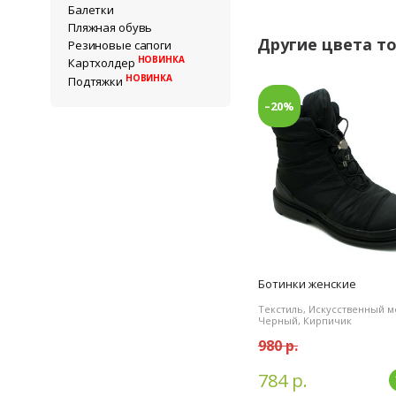
Балетки
Пляжная обувь
Другие цвета т
Резиновые сапоги
НОВИНКА
Картхолдер
НОВИНКА
Подтяжки
–20%
Ботинки женские
Текстиль, Искусственный м
Черный, Кирпичик
980 р.
784 р.