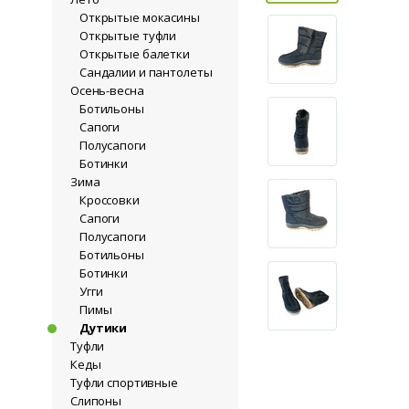
Открытые мокасины
Открытые туфли
Открытые балетки
Сандалии и пантолеты
Осень-весна
Ботильоны
Сапоги
Полусапоги
Ботинки
Зима
Кроссовки
Сапоги
Полусапоги
Ботильоны
Ботинки
Угги
Пимы
Дутики
Туфли
Кеды
Туфли спортивные
Слипоны