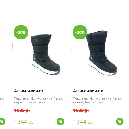
ы
–20%
–20%
Дутики женские
Дутики женские
ех,
Текстиль, Искусственный мех,
Текстиль, Искусственный мех,
Серый, Без каблука
Синий, Без каблука
1680 р.
1680 р.
1344 р.
1344 р.
Подробнее
Подробнее
По