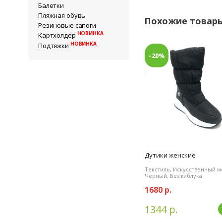
Балетки
Пляжная обувь
Похожие товар
Резиновые сапоги
НОВИНКА
Картхолдер
НОВИНКА
Подтяжки
–20%
Дутики женские
Текстиль, Искусственный м
Черный, Без каблука
1680 р.
1344 р.