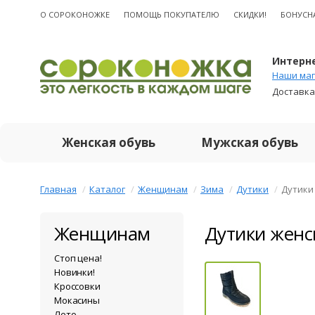
О CОРОКОНОЖКЕ
ПОМОЩЬ ПОКУПАТЕЛЮ
СКИДКИ!
БОНУСН
Интерне
Наши маг
Доставка
Женская обувь
Мужская обувь
Главная
Каталог
Женщинам
Зима
Дутики
Дутики
Женщинам
Дутики женс
Стоп цена!
Новинки!
Кроссовки
Мокасины
Лето