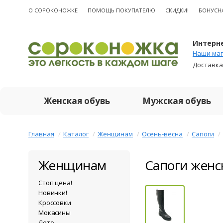
О CОРОКОНОЖКЕ
ПОМОЩЬ ПОКУПАТЕЛЮ
СКИДКИ!
БОНУСН
Интерне
Наши маг
Доставка
Женская обувь
Мужская обувь
Главная
Каталог
Женщинам
Осень-весна
Сапоги
Женщинам
Сапоги женс
Стоп цена!
Новинки!
Кроссовки
Мокасины
Лето