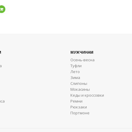
Подробнее
М
МУЖЧИНАМ
Осень-весна
а
Туфли
Лето
Зима
Cлипоны
Мокасины
Кеды и кроссовки
яса
Ремни
Рюкзаки
Портмоне