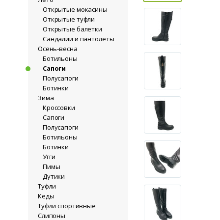
Открытые мокасины
Открытые туфли
Открытые балетки
Сандалии и пантолеты
Осень-весна
Ботильоны
Сапоги
Полусапоги
Ботинки
Зима
Кроссовки
Сапоги
Полусапоги
Ботильоны
Ботинки
Угги
Пимы
Дутики
Туфли
Кеды
Туфли спортивные
Слипоны