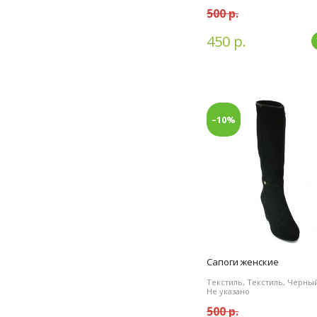
500 р.
450 р.
–10%
Сапоги женские
Текстиль, Текстиль, Черный
Не указано
500 р.