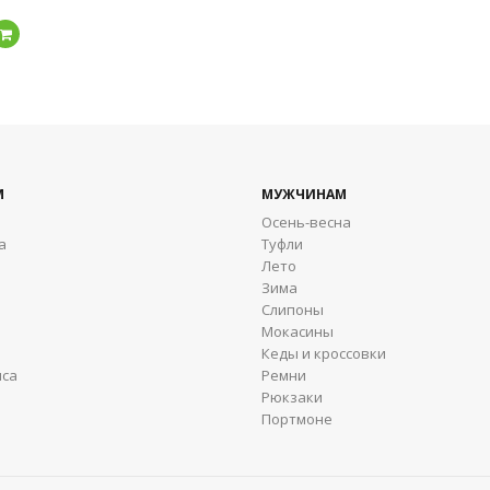
Подробнее
М
МУЖЧИНАМ
Осень-весна
а
Туфли
Лето
Зима
Cлипоны
Мокасины
Кеды и кроссовки
яса
Ремни
Рюкзаки
Портмоне