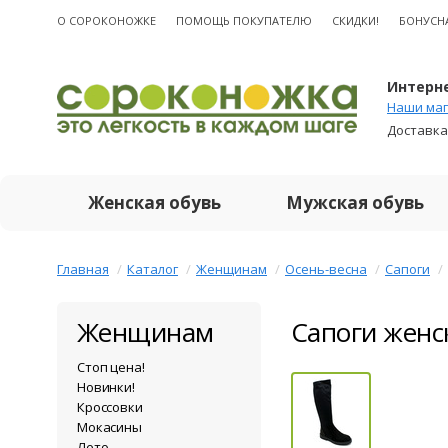
О CОРОКОНОЖКЕ
ПОМОЩЬ ПОКУПАТЕЛЮ
СКИДКИ!
БОНУСН
Интерне
Наши маг
Доставка
Женская обувь
Мужская обувь
Главная
Каталог
Женщинам
Осень-весна
Сапоги
Женщинам
Сапоги женс
Стоп цена!
Новинки!
Кроссовки
Мокасины
Лето