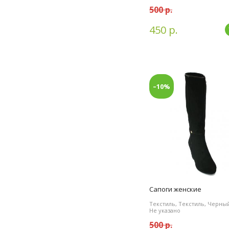
500 р.
450 р.
–10%
Сапоги женские
Текстиль, Текстиль, Черный
Не указано
500 р.