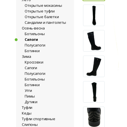
Открытые мокасины
Открытые туфли
Открытые балетки
Сандалии и пантолеты
Осень-весна
Ботильоны
Сапоги
Полусапоги
Ботинки
Зима
Кроссовки
Сапоги
Полусапоги
Ботильоны
Ботинки
Угги
Пимы
Дутики
Туфли
Кеды
Туфли спортивные
Слипоны