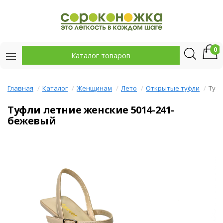
0
Каталог товаров
Главная
Каталог
Женщинам
Лето
Открытые туфли
Туфл
Туфли летние женские 5014-241-
бежевый