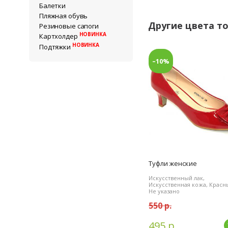
Балетки
Пляжная обувь
Другие цвета т
Резиновые сапоги
НОВИНКА
Картхолдер
НОВИНКА
Подтяжки
–10%
Туфли женские
Искусственный лак,
Искусственная кожа, Красн
Не указано
550 р.
495 р.