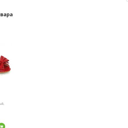
овара
ый,
Подробнее