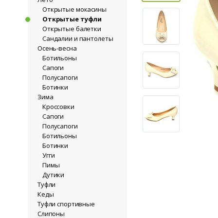
Открытые мокасины
Открытые туфли
Открытые балетки
Сандалии и пантолеты
Осень-весна
Ботильоны
Сапоги
Полусапоги
Ботинки
Зима
Кроссовки
Сапоги
Полусапоги
Ботильоны
Ботинки
Угги
Пимы
Дутики
Туфли
Кеды
Туфли спортивные
Слипоны