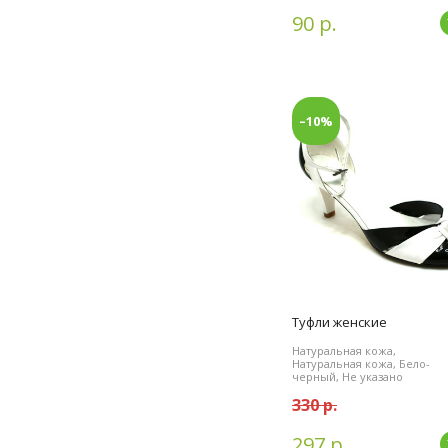
90 р.
–10%
Туфли женские
Натуральная кожа,
Натуральная кожа, Бело-
черный, Не указано
330 р.
297 р.