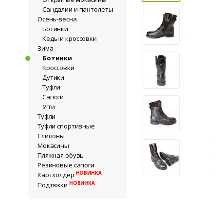
Сандалии и пантолеты
Осень-весна
Ботинки
Кеды и кроссовки
Зима
Ботинки
Кроссовки
Дутики
Туфли
Сапоги
Угги
Туфли
Туфли спортивные
Слипоны
Мокасины
Пляжная обувь
Резиновые сапоги
НОВИНКА
Картхолдер
НОВИНКА
Подтяжки