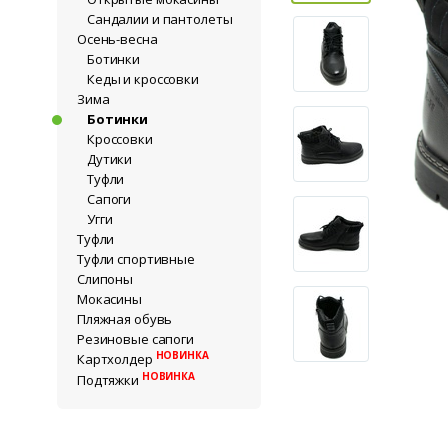
Сандалии и пантолеты
Осень-весна
Ботинки
Кеды и кроссовки
Зима
Ботинки
Кроссовки
Дутики
Туфли
Сапоги
Угги
Туфли
Туфли спортивные
Слипоны
Мокасины
Пляжная обувь
Резиновые сапоги
НОВИНКА
Картхолдер
НОВИНКА
Подтяжки