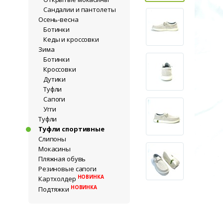
Сандалии и пантолеты
Осень-весна
Ботинки
Кеды и кроссовки
Зима
Ботинки
Кроссовки
Дутики
Туфли
Сапоги
Угги
Туфли
Туфли спортивные
Слипоны
Мокасины
Пляжная обувь
Резиновые сапоги
НОВИНКА
Картхолдер
НОВИНКА
Подтяжки