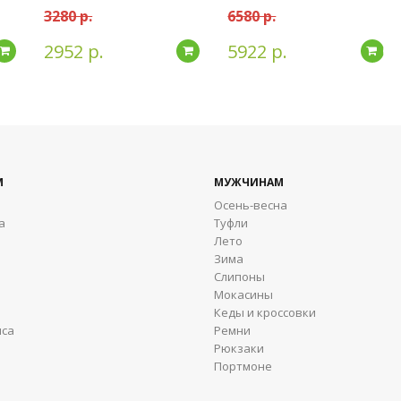
3280 р.
6580 р.
2952 р.
5922 р.
Подробнее
Подробнее
По
М
МУЖЧИНАМ
Осень-весна
а
Туфли
Лето
Зима
Cлипоны
Мокасины
Кеды и кроссовки
яса
Ремни
Рюкзаки
Портмоне