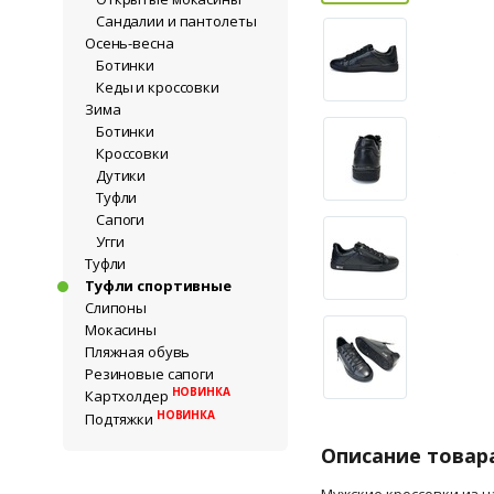
Сандалии и пантолеты
Осень-весна
Ботинки
Кеды и кроссовки
Зима
Ботинки
Кроссовки
Дутики
Туфли
Сапоги
Угги
Туфли
Туфли спортивные
Слипоны
Мокасины
Пляжная обувь
Резиновые сапоги
НОВИНКА
Картхолдер
НОВИНКА
Подтяжки
Описание товар
Мужские кроссовки из 