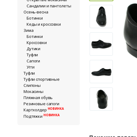
Сандалии и пантолеты
Осень-весна
Ботинки
Кеды и кроссовки
Зима
Ботинки
Кроссовки
Дутики
Туфли
Сапоги
Угги
Туфли
Туфли спортивные
Слипоны
Мокасины
Пляжная обувь
Резиновые сапоги
НОВИНКА
Картхолдер
НОВИНКА
Подтяжки