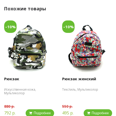
Похожие товары
–10%
–10%
Рюкзак
Рюкзак женский
Искусственная кожа,
Текстиль, Мультиколор
Мультиколор
880 р.
550 р.
792 р.
495 р.
Подробнее
Подробнее