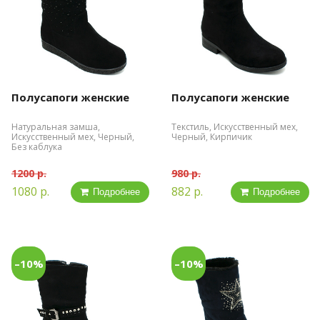
Полусапоги женские
Полусапоги женские
Натуральная замша,
Текстиль, Искусственный мех,
Искусственный мех, Черный,
Черный, Кирпичик
Без каблука
1200 р.
980 р.
1080 р.
882 р.
Подробнее
Подробнее
–10%
–10%