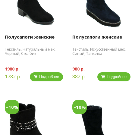
Полусапоги женские
Полусапоги женские
Текстиль, Натуральный мех,
Текстиль, Искусственный мех,
Черный, Столбик
Синий, Танкетка
1980 р.
980 р.
1782 р.
882 р.
Подробнее
Подробнее
–10%
–10%