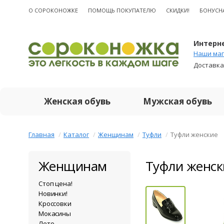
О CОРОКОНОЖКЕ
ПОМОЩЬ ПОКУПАТЕЛЮ
СКИДКИ!
БОНУСН
Интерне
Наши маг
Доставка
Женская обувь
Мужская обувь
Главная
Каталог
Женщинам
Туфли
Туфли женские
Женщинам
Туфли женск
Стоп цена!
Новинки!
Кроссовки
Мокасины
Лето