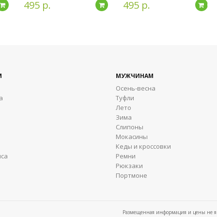
495 р.
495 р.
Подробнее
Подробнее
По
М
МУЖЧИНАМ
Осень-весна
а
Туфли
Лето
Зима
Cлипоны
Мокасины
Кеды и кроссовки
яса
Ремни
Рюкзаки
Портмоне
Размещенная информация и цены не яв