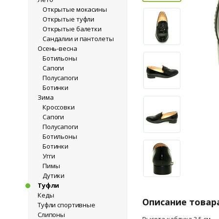
Открытые мокасины
Открытые туфли
Открытые балетки
Сандалии и пантолеты
Осень-весна
Ботильоны
Сапоги
Полусапоги
Ботинки
Зима
Кроссовки
Сапоги
Полусапоги
Ботильоны
Ботинки
Угги
Пимы
Дутики
Туфли
Кеды
Описание товар
Туфли спортивные
Слипоны