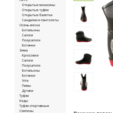
Открытые мокасины
Открытые туфли
Открытые балетки
Сандалии и пантолеты
Осень-весна
Ботильоны
Сапоги
Полусапоги
Ботинки
Зима
Кроссовки
Сапоги
Полусапоги
Ботильоны
Ботинки
Угги
Пимы
Дутики
Туфли
Кеды
Туфли спортивные
Слипоны