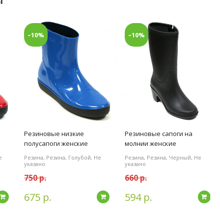
ы
–10%
–10%
Резиновые низкие
Резиновые сапоги на
полусапоги женские
молнии женские
е
Резина, Резина, Голубой, Не
Резина, Резина, Черный, Не
указано
указано
750 р.
660 р.
675 р.
594 р.
Подробнее
Подробнее
По