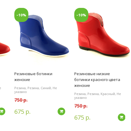
–10%
–10%
Резиновые ботинки
Резиновые низкие
женские
ботинки красного цвета
женские
е
Резина, Резина, Синий, Не
указано
Резина, Резина, Красный, Не
указано
750 р.
750 р.
675 р.
Подробнее
Подробнее
675 р.
По