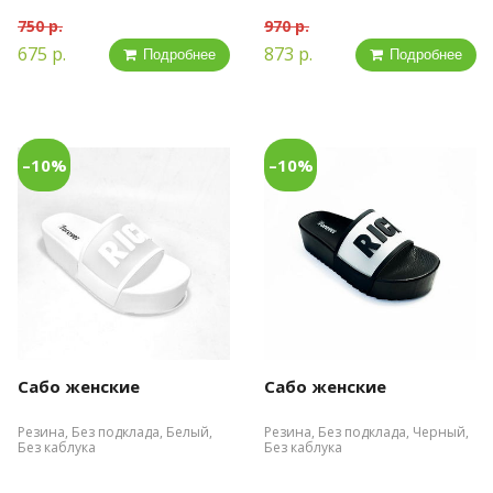
750 р.
970 р.
675 р.
873 р.
Подробнее
Подробнее
–10%
–10%
Сабо женские
Сабо женские
Резина, Без подклада, Белый,
Резина, Без подклада, Черный,
Без каблука
Без каблука