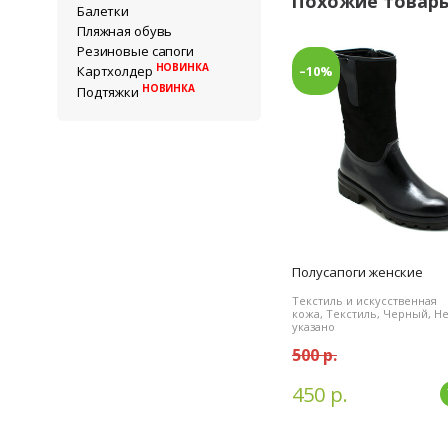
Похожие товар
Балетки
Пляжная обувь
Резиновые сапоги
НОВИНКА
–10%
Картхолдер
НОВИНКА
Подтяжки
Полусапоги женские
Текстиль и искусственная
кожа, Текстиль, Черный, Н
указано
500 р.
450 р.