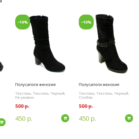
ы
–10%
–10%
Полусапоги женские
Полусапоги женские
Текстиль, Текстиль, Черный,
Текстиль, Текстиль, Черный,
е
Не указано
Столбик
500 р.
500 р.
450 р.
450 р.
Подробнее
По
Подробнее