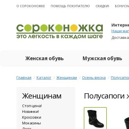
О CОРОКОНОЖКЕ
ПОМОЩЬ ПОКУПАТЕЛЮ
СКИДКИ!
БОНУСН
Интерне
Наши маг
Доставка
Женская обувь
Мужская обувь
Главная
Каталог
Женщинам
Осень-весна
Полусапо
Женщинам
Полусапоги 
Стоп цена!
Новинки!
Кроссовки
Мокасины
Лето