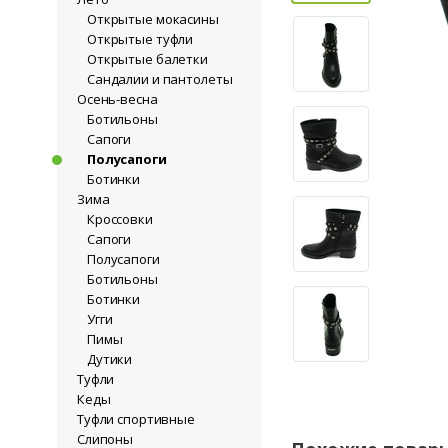
Открытые мокасины
Открытые туфли
Открытые балетки
Сандалии и пантолеты
Осень-весна
Ботильоны
Сапоги
Полусапоги
Ботинки
Зима
Кроссовки
Сапоги
Полусапоги
Ботильоны
Ботинки
Угги
Пимы
Дутики
Туфли
Кеды
Туфли спортивные
Слипоны