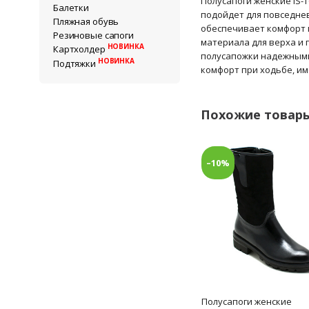
Полусапоги женские IS-
Балетки
подойдет для повседнев
Пляжная обувь
обеспечивает комфорт 
Резиновые сапоги
материала для верха и 
НОВИНКА
Картхолдер
полусапожки надежными
НОВИНКА
Подтяжки
комфорт при ходьбе, им
Похожие товар
–10%
Полусапоги женские