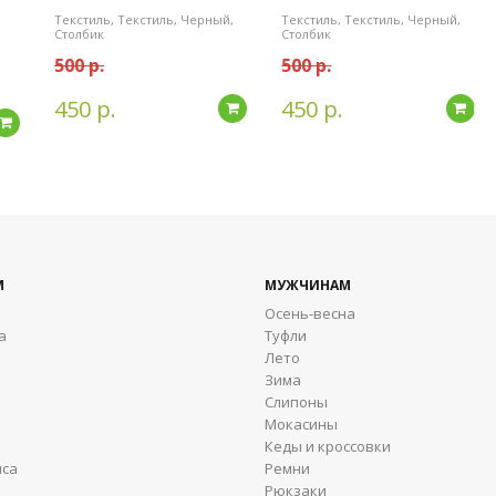
Текстиль, Текстиль, Черный,
Текстиль, Текстиль, Черный,
е
Столбик
Столбик
500 р.
500 р.
450 р.
450 р.
Подробнее
По
Подробнее
М
МУЖЧИНАМ
Осень-весна
а
Туфли
Лето
Зима
Cлипоны
Мокасины
Кеды и кроссовки
яса
Ремни
Рюкзаки