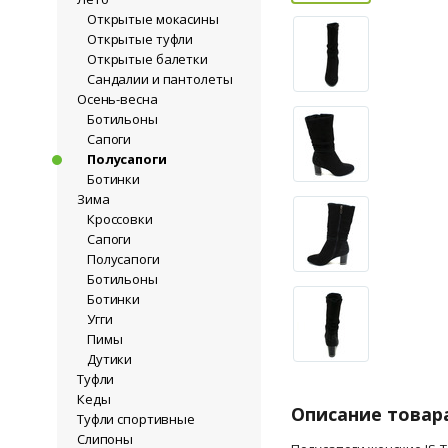
Открытые мокасины
Открытые туфли
Открытые балетки
Сандалии и пантолеты
Осень-весна
Ботильоны
Сапоги
Полусапоги
Ботинки
Зима
Кроссовки
Сапоги
Полусапоги
Ботильоны
Ботинки
Угги
Пимы
Дутики
Туфли
Кеды
Описание товар
Туфли спортивные
Слипоны