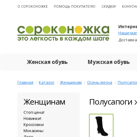
О CОРОКОНОЖКЕ
ПОМОЩЬ ПОКУПАТЕЛЮ
СКИДКИ!
БОНУСН
Интерне
Наши маг
Доставка
Женская обувь
Мужская обувь
Главная
Каталог
Женщинам
Осень-весна
Полусапо
Женщинам
Полусапоги 
Стоп цена!
Новинки!
Кроссовки
Мокасины
Лето