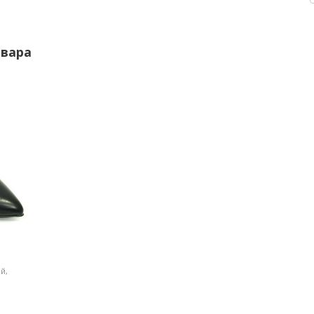
овара
й,