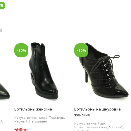
Подробнее
ы
–10%
–10%
Ботильоны женские
Ботильоны на шнуровке
женские
Искусственная кожа, Текстиль,
й,
Черный, Не указано
Искусственный лак,
Искусственная кожа, Черный,
500 р.
Шпилька