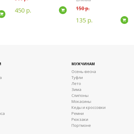
150 р.
450 р.
Подробнее
Подробнее
135 р.
По
М
МУЖЧИНАМ
Осень-весна
а
Туфли
Лето
Зима
Cлипоны
Мокасины
Кеды и кроссовки
яса
Ремни
Рюкзаки
Портмоне