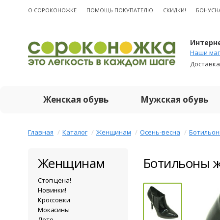
О CОРОКОНОЖКЕ
ПОМОЩЬ ПОКУПАТЕЛЮ
СКИДКИ!
БОНУСН
Интерне
Наши маг
Доставка
Женская обувь
Мужская обувь
Главная
Каталог
Женщинам
Осень-весна
Ботильо
Женщинам
Ботильоны ж
Стоп цена!
Новинки!
Кроссовки
Мокасины
Лето