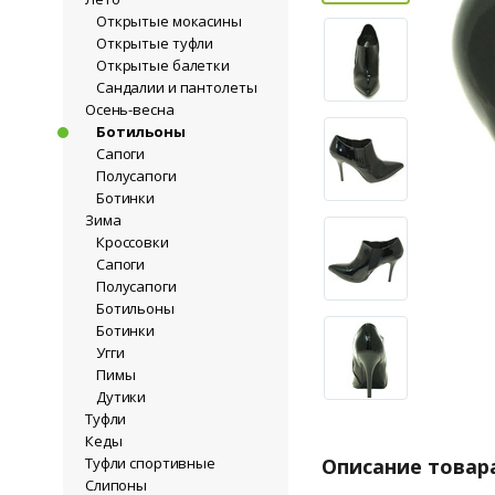
Открытые мокасины
Открытые туфли
Открытые балетки
Сандалии и пантолеты
Осень-весна
Ботильоны
Сапоги
Полусапоги
Ботинки
Зима
Кроссовки
Сапоги
Полусапоги
Ботильоны
Ботинки
Угги
Пимы
Дутики
Туфли
Кеды
Описание товар
Туфли спортивные
Слипоны