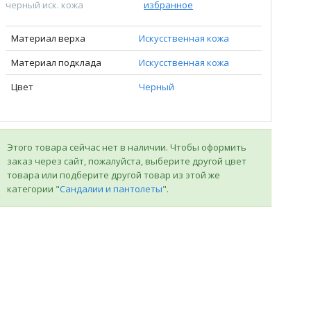
черный иск. кожа
избранное
Материал верха
Искусственная кожа
Материал подклада
Искусственная кожа
Цвет
Черный
Этого товара сейчас нет в наличии. Чтобы оформить
заказ через сайт, пожалуйста, выберите другой цвет
товара или подберите другой товар из этой же
категории "
Сандалии и пантолеты
".