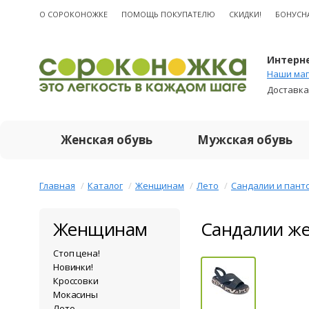
О CОРОКОНОЖКЕ
ПОМОЩЬ ПОКУПАТЕЛЮ
СКИДКИ!
БОНУСН
Интерне
Наши маг
Доставка
Женская обувь
Мужская обувь
Главная
Каталог
Женщинам
Лето
Сандалии и пант
Женщинам
Сандалии же
Стоп цена!
Новинки!
Кроссовки
Мокасины
Лето