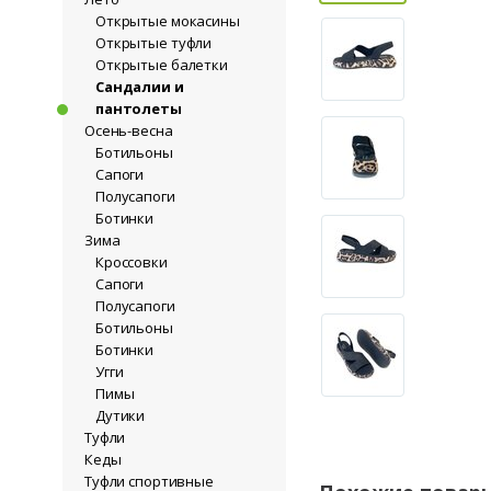
Открытые мокасины
Открытые туфли
Открытые балетки
Сандалии и
пантолеты
Осень-весна
Ботильоны
Сапоги
Полусапоги
Ботинки
Зима
Кроссовки
Сапоги
Полусапоги
Ботильоны
Ботинки
Угги
Пимы
Дутики
Туфли
Кеды
Туфли спортивные