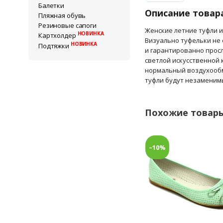
Балетки
Описание товар
Пляжная обувь
Резиновые сапоги
Женские летние туфли и
НОВИНКА
Картхолдер
Визуально туфельки не 
НОВИНКА
Подтяжки
и гарантированно просл
светлой искусственной
нормальный воздухообме
туфли будут незаменим
Похожие товар
–10%