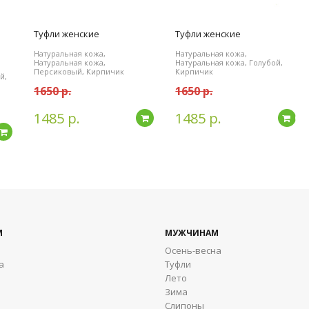
Туфли женские
Туфли женские
Натуральная кожа,
Натуральная кожа,
Натуральная кожа,
Натуральная кожа, Голубой,
Персиковый, Кирпичик
Кирпичик
й,
1650 р.
1650 р.
1485 р.
1485 р.
Подробнее
По
Подробнее
М
МУЖЧИНАМ
Осень-весна
а
Туфли
Лето
Зима
Cлипоны