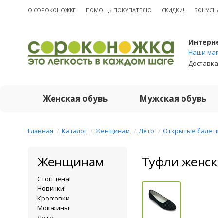
О CОРОКОНОЖКЕ
ПОМОЩЬ ПОКУПАТЕЛЮ
СКИДКИ!
БОНУСН
Интерне
Наши маг
Доставка
Женская обувь
Мужская обувь
Главная
Каталог
Женщинам
Лето
Открытые балет
Женщинам
Туфли женск
Стоп цена!
Новинки!
Кроссовки
Мокасины
Лето