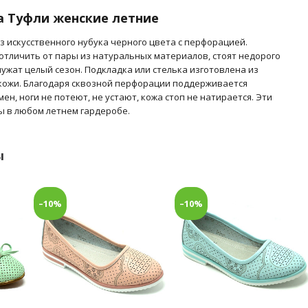
а Туфли женские летние
з искусственного нубука черного цвета с перфорацией.
отличить от пары из натуральных материалов, стоят недорого
ужат целый сезон. Подкладка или стелька изготовлена из
 кожи. Благодаря сквозной перфорации поддерживается
н, ноги не потеют, не устают, кожа стоп не натирается. Эти
ы в любом летнем гардеробе.
ы
–10%
–10%