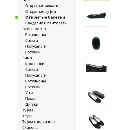
Открытые мокасины
Открытые туфли
Открытые балетки
Сандалии и пантолеты
Осень-весна
Ботильоны
Сапоги
Полусапоги
Ботинки
Зима
Кроссовки
Сапоги
Полусапоги
Ботильоны
Ботинки
Угги
Пимы
Дутики
Туфли
Кеды
Туфли спортивные
Слипоны