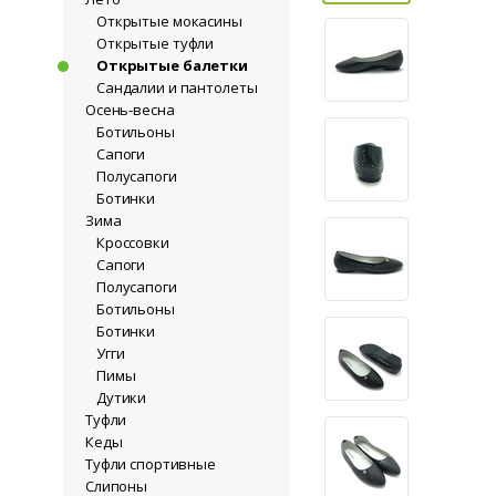
Открытые мокасины
Открытые туфли
Открытые балетки
Сандалии и пантолеты
Осень-весна
Ботильоны
Сапоги
Полусапоги
Ботинки
Зима
Кроссовки
Сапоги
Полусапоги
Ботильоны
Ботинки
Угги
Пимы
Дутики
Туфли
Кеды
Туфли спортивные
Слипоны