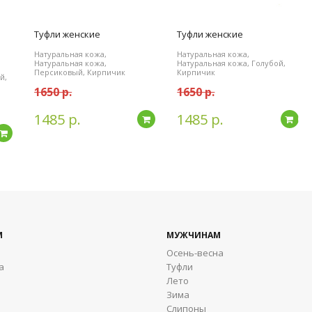
Туфли женские
Туфли женские
Натуральная кожа,
Натуральная кожа,
Натуральная кожа,
Натуральная кожа, Голубой,
Персиковый, Кирпичик
Кирпичик
й,
1650 р.
1650 р.
1485 р.
1485 р.
Подробнее
По
Подробнее
М
МУЖЧИНАМ
Осень-весна
а
Туфли
Лето
Зима
Cлипоны