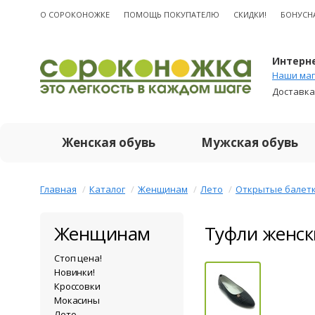
О CОРОКОНОЖКЕ
ПОМОЩЬ ПОКУПАТЕЛЮ
СКИДКИ!
БОНУСН
Интерне
Наши маг
Доставка
Женская обувь
Мужская обувь
Главная
Каталог
Женщинам
Лето
Открытые балет
Женщинам
Туфли женск
Стоп цена!
Новинки!
Кроссовки
Мокасины
Лето