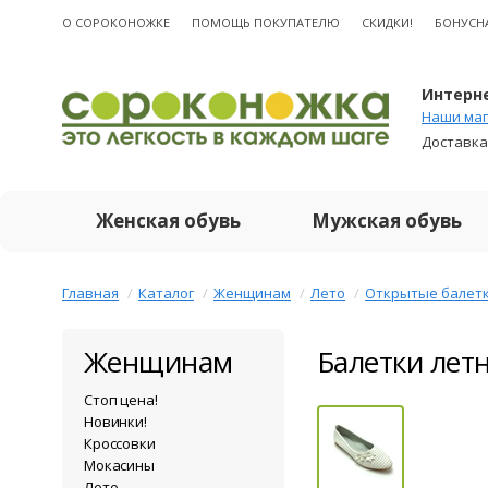
О CОРОКОНОЖКЕ
ПОМОЩЬ ПОКУПАТЕЛЮ
СКИДКИ!
БОНУСН
Интерне
Наши маг
Доставка
Женская обувь
Мужская обувь
Главная
Каталог
Женщинам
Лето
Открытые балет
Женщинам
Балетки лет
Стоп цена!
Новинки!
Кроссовки
Мокасины
Лето