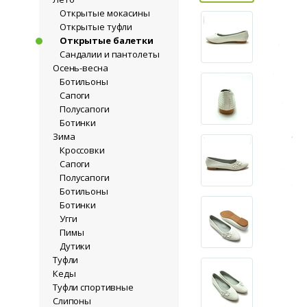
Открытые мокасины
Открытые туфли
Открытые балетки
Сандалии и пантолеты
Осень-весна
Ботильоны
Сапоги
Полусапоги
Ботинки
Зима
Кроссовки
Сапоги
Полусапоги
Ботильоны
Ботинки
Угги
Пимы
Дутики
Туфли
Кеды
Туфли спортивные
Слипоны