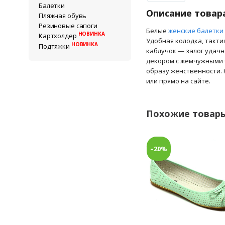
Балетки
Описание товар
Пляжная обувь
Резиновые сапоги
Белые
женские балетки
НОВИНКА
Картхолдер
Удобная колодка, такти
НОВИНКА
Подтяжки
каблучок — залог удач
декором с жемчужными б
образу женственности. 
или прямо на сайте.
Похожие товар
–20%