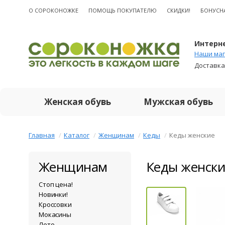
О CОРОКОНОЖКЕ
ПОМОЩЬ ПОКУПАТЕЛЮ
СКИДКИ!
БОНУСН
Интерне
Наши маг
Доставка
Женская обувь
Мужская обувь
Главная
Каталог
Женщинам
Кеды
Кеды женские
Женщинам
Кеды женски
Стоп цена!
Новинки!
Кроссовки
Мокасины
Лето