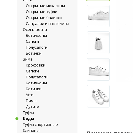
Открытые мокасины
Открытые туфли
Открытые балетки
Сандалии и пантолеты
Осень-весна
Ботильоны
Сапоги
Полусапоги
Ботинки
Зима
Кроссовки
Сапоги
Полусапоги
Ботильоны
Ботинки
Угги
Пимы
Дутики
Туфли
Кеды
Туфли спортивные
Слипоны