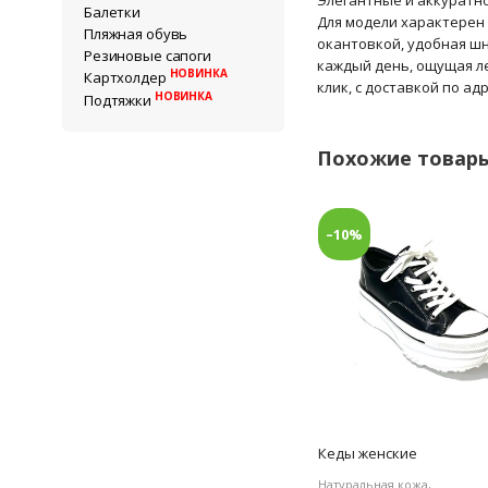
Балетки
Для модели характерен
Пляжная обувь
окантовкой, удобная шн
Резиновые сапоги
каждый день, ощущая ле
НОВИНКА
Картхолдер
клик, с доставкой по ад
НОВИНКА
Подтяжки
Похожие товар
–10%
Кеды женские
Натуральная кожа,