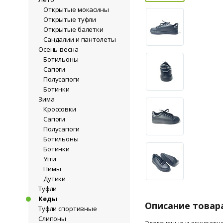
Открытые мокасины
Открытые туфли
Открытые балетки
Сандалии и пантолеты
Осень-весна
Ботильоны
Сапоги
Полусапоги
Ботинки
Зима
Кроссовки
Сапоги
Полусапоги
Ботильоны
Ботинки
Угги
Пимы
Дутики
Туфли
Кеды
Описание товар
Туфли спортивные
Слипоны
Элегантные и аккуратно