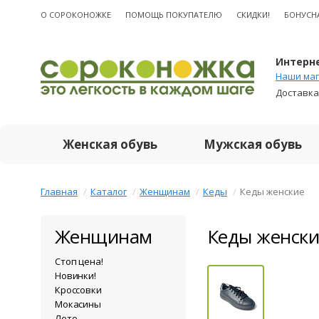
О CОРОКОНОЖКЕ
ПОМОЩЬ ПОКУПАТЕЛЮ
СКИДКИ!
БОНУСН
Интерне
Наши маг
Доставка
Женская обувь
Мужская обувь
Главная
Каталог
Женщинам
Кеды
Кеды женские
Женщинам
Кеды женски
Стоп цена!
Новинки!
Кроссовки
Мокасины
Лето