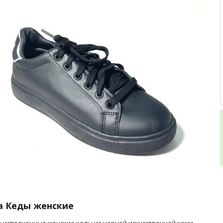
а Кеды женские
 исполненные женские кеды из черной искусственной кожи.