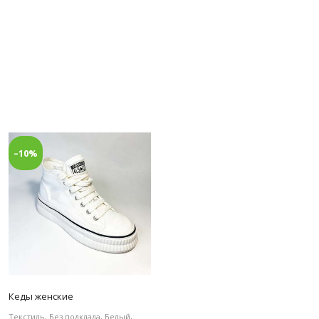
–10%
Кеды женские
Текстиль, Без подклада, Белый,