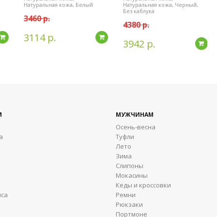
Натуральная кожа, Белый
Натуральная кожа, Черный,
Без каблука
3460 р.
4380 р.
3114 р.
Подробнее
Подробнее
3942 р.
По
М
МУЖЧИНАМ
Осень-весна
а
Туфли
Лето
Зима
Cлипоны
Мокасины
Кеды и кроссовки
яса
Ремни
Рюкзаки
Портмоне