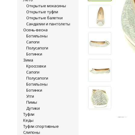
Открытые мокасины
Открытые туфли
Открытые балетки
Сандалии и пантолеты
Осень-весна
Ботильоны
Сапоги
Полусапоги
Ботинки
Зима
Кроссовки
Сапоги
Полусапоги
Ботильоны
Ботинки
Угги
Пимы
Дутики
Туфли
Кеды
Туфли спортивные
Слипоны