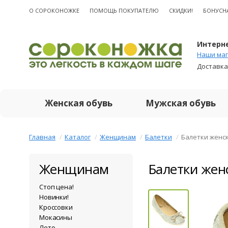
О CОРОКОНОЖКЕ
ПОМОЩЬ ПОКУПАТЕЛЮ
СКИДКИ!
БОНУСН
Интерне
Наши маг
Доставка
Женская обувь
Мужская обувь
Главная
Каталог
Женщинам
Балетки
Балетки женс
Женщинам
Балетки жен
Стоп цена!
Новинки!
Кроссовки
Мокасины
Лето