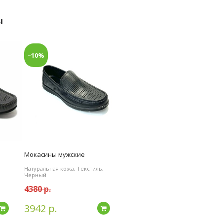
ы
–10%
Мокасины мужские
Натуральная кожа, Текстиль,
Черный
4380 р.
3942 р.
Подробнее
Подробнее