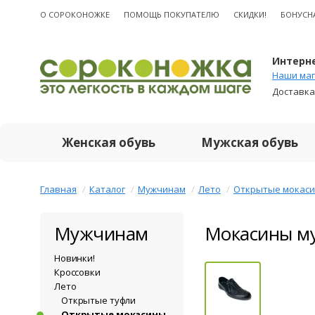
О CОРОКОНОЖКЕ
ПОМОЩЬ ПОКУПАТЕЛЮ
СКИДКИ!
БОНУСН
Интерне
Наши маг
Доставка
Женская обувь
Мужская обувь
Главная
Каталог
Мужчинам
Лето
Открытые мокас
Мужчинам
Мокасины му
Новинки!
Кроссовки
Лето
Открытые туфли
Открытые мокасины