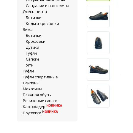
Сандалии и пантолеты
Осень-весна
Ботинки
Кеды и кроссовки
Зима
Ботинки
Кроссовки
Дутики
Туфли
Сапоги
Угги
Туфли
Туфли спортивные
Слипоны
Мокасины
Пляжная обувь
Резиновые сапоги
НОВИНКА
Картхолдер
НОВИНКА
Подтяжки