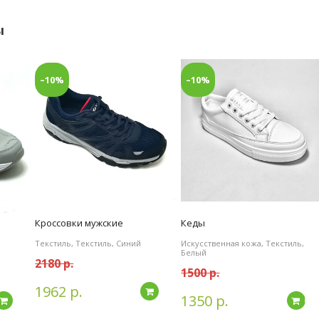
ы
–10%
–10%
Кроссовки мужские
Кеды
Текстиль, Текстиль, Синий
Искусственная кожа, Текстиль,
Белый
2180 р.
1500 р.
1962 р.
Подробнее
1350 р.
Подробнее
По