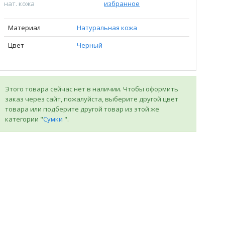
нат. кожа
избранное
Материал
Натуральная кожа
Цвет
Черный
Этого товара сейчас нет в наличии. Чтобы оформить
заказ через сайт, пожалуйста, выберите другой цвет
товара или подберите другой товар из этой же
категории "
Сумки
".