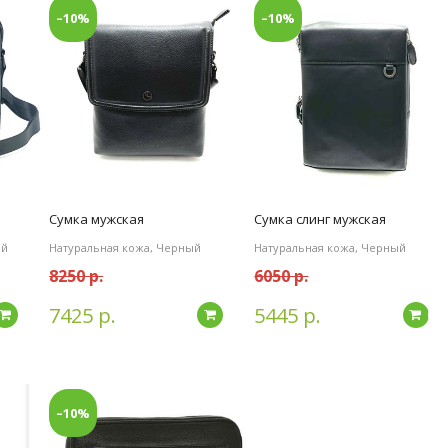
–10%
–10%
Сумка мужская
Сумка слинг мужская
ый
Натуральная кожа, Черный
Натуральная кожа, Черный
8250 р.
6050 р.
7425 р.
5445 р.
Подробнее
Подробнее
По
–10%