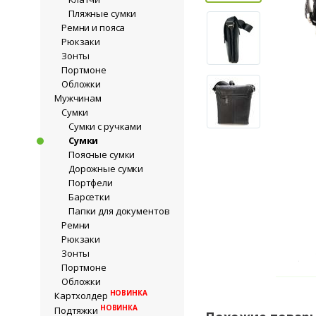
Пляжные сумки
Ремни и пояса
Рюкзаки
Зонты
Портмоне
Обложки
Мужчинам
Сумки
Сумки с ручками
Сумки
Поясные сумки
Дорожные сумки
Портфели
Барсетки
Папки для документов
Ремни
Рюкзаки
Зонты
Портмоне
Обложки
НОВИНКА
Картхолдер
НОВИНКА
Подтяжки