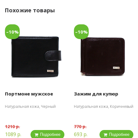
Похожие товары
–10%
–10%
Портмоне мужское
Зажим для купюр
Натуральная кожа, Черный
Натуральная кожа, Коричневый
1210 р.
770 р.
1089 р.
693 р.
Подробнее
Подробнее