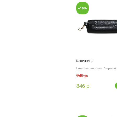
–10%
Ключница
Натуральная кожа, Черный
940 р.
846 р.