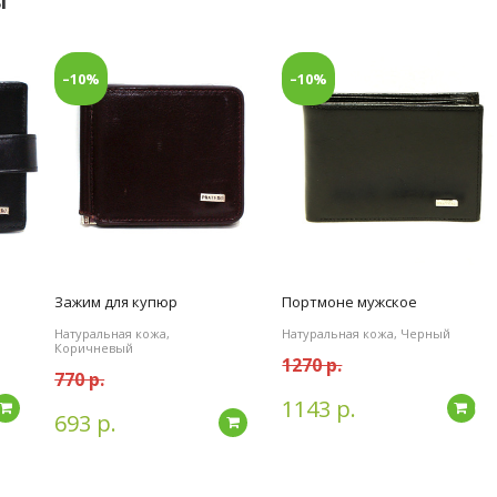
ы
–10%
–10%
Зажим для купюр
Портмоне мужское
Натуральная кожа,
Натуральная кожа, Черный
Коричневый
1270 р.
770 р.
1143 р.
Подробнее
По
693 р.
Подробнее