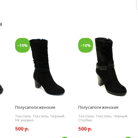
ы
–10%
–10%
Полусапоги женские
Полусапоги женские
Текстиль, Текстиль, Черный,
Текстиль, Текстиль, Черный,
е
Не указано
Столбик
500 р.
500 р.