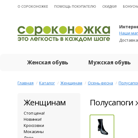
О CОРОКОНОЖКЕ
ПОМОЩЬ ПОКУПАТЕЛЮ
СКИДКИ!
БОНУСН
Интерне
Наши маг
Доставка
Женская обувь
Мужская обувь
Главная
Каталог
Женщинам
Осень-весна
Полусапо
Женщинам
Полусапоги 
Стоп цена!
Новинки!
Кроссовки
Мокасины
Лето