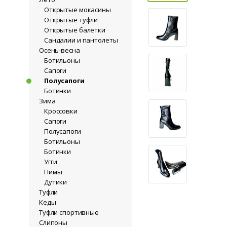
Открытые мокасины
Открытые туфли
Открытые балетки
Сандалии и пантолеты
Осень-весна
Ботильоны
Сапоги
Полусапоги
Ботинки
Зима
Кроссовки
Сапоги
Полусапоги
Ботильоны
Ботинки
Угги
Пимы
Дутики
Туфли
Кеды
Туфли спортивные
Слипоны